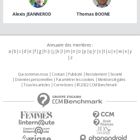
Alexis JEANNEROD
Thomas BOONE
Annuaire des membres :
a
b
c
d
e
f
g
h
i
j
k
l
m
n
o
p
q
r
s
t
u
v
w
x
y
z
Qui sommes nous
Contact
Publicité
Recrutement
Societé
Données personnelles
Paramétrer les cookies
Mentions légales
Tous les articles
Corrections
© 2022 CCM Benchmark