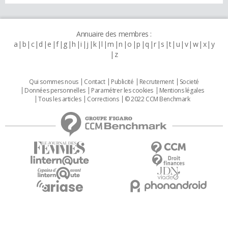
Annuaire des membres :
a
b
c
d
e
f
g
h
i
j
k
l
m
n
o
p
q
r
s
t
u
v
w
x
y
z
Qui sommes nous
Contact
Publicité
Recrutement
Societé
Données personnelles
Paramétrer les cookies
Mentions légales
Tous les articles
Corrections
© 2022 CCM Benchmark