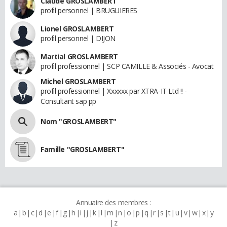
Claude GROSLAMBERT
profil personnel | BRUGUIERES
Lionel GROSLAMBERT
profil personnel | DIJON
Martial GROSLAMBERT
profil professionnel | SCP CAMILLE & Associés - Avocat
Michel GROSLAMBERT
profil professionnel | Xxxxxx par XTRA-IT Ltd !! -
Consultant sap pp
Nom "GROSLAMBERT"
Famille "GROSLAMBERT"
Annuaire des membres :
a
b
c
d
e
f
g
h
i
j
k
l
m
n
o
p
q
r
s
t
u
v
w
x
y
z