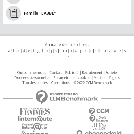
Famille "LABBÉ"
Annuaire des membres :
a
b
c
d
e
f
g
h
i
j
k
l
m
n
o
p
q
r
s
t
u
v
w
x
y
z
Qui sommes nous
Contact
Publicité
Recrutement
Societé
Données personnelles
Paramétrer les cookies
Mentions légales
Tous les articles
Corrections
© 2022 CCM Benchmark