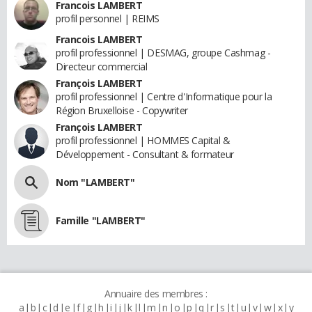
Francois LAMBERT
profil personnel | REIMS
Francois LAMBERT
profil professionnel | DESMAG, groupe Cashmag -
Directeur commercial
François LAMBERT
profil professionnel | Centre d'Informatique pour la
Région Bruxelloise - Copywriter
François LAMBERT
profil professionnel | HOMMES Capital &
Développement - Consultant & formateur
Nom "LAMBERT"
Famille "LAMBERT"
Annuaire des membres :
a
b
c
d
e
f
g
h
i
j
k
l
m
n
o
p
q
r
s
t
u
v
w
x
y