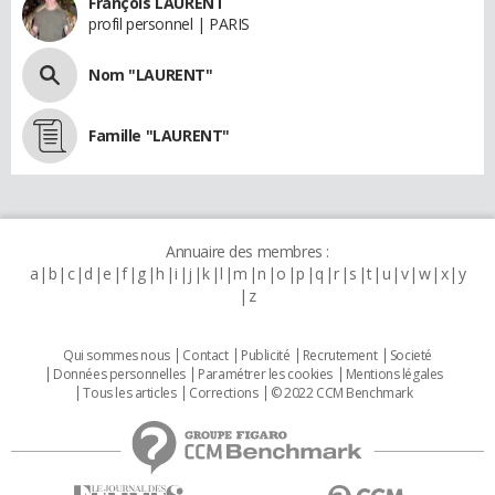
François LAURENT
profil personnel | PARIS
Nom "LAURENT"
Famille "LAURENT"
Annuaire des membres :
a
b
c
d
e
f
g
h
i
j
k
l
m
n
o
p
q
r
s
t
u
v
w
x
y
z
Qui sommes nous
Contact
Publicité
Recrutement
Societé
Données personnelles
Paramétrer les cookies
Mentions légales
Tous les articles
Corrections
© 2022 CCM Benchmark