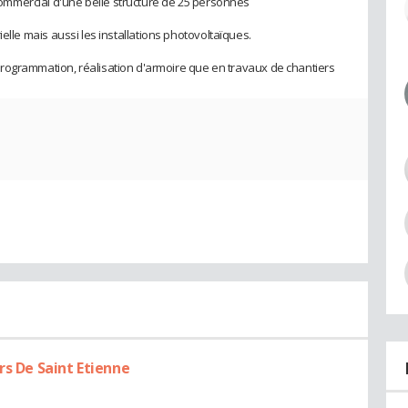
mmercial d'une belle structure de 25 personnes
strielle mais aussi les installations photovoltaïques.
rogrammation, réalisation d'armoire que en travaux de chantiers
rs De Saint Etienne