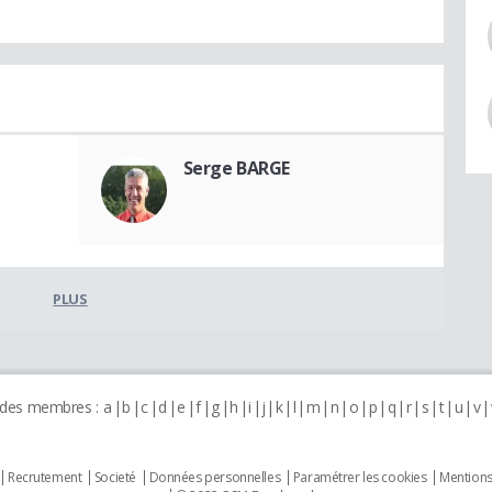
Serge BARGE
PLUS
 des membres :
a
b
c
d
e
f
g
h
i
j
k
l
m
n
o
p
q
r
s
t
u
v
Recrutement
Societé
Données personnelles
Paramétrer les cookies
Mentions