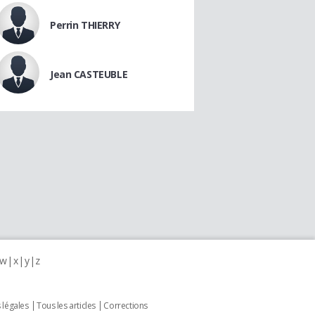
Perrin THIERRY
Jean CASTEUBLE
w
x
y
z
 légales
Tous les articles
Corrections