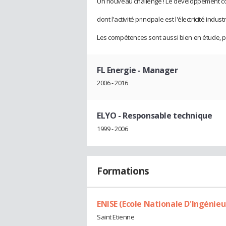
Un nouveau challenge ! Le développement co
dont l'activité principale est l'électricité indu
Les compétences sont aussi bien en étude, p
FL Energie
- Manager
2006 - 2016
ELYO
- Responsable technique
1999 - 2006
Formations
ENISE (Ecole Nationale D'Ingénieu
Saint Etienne