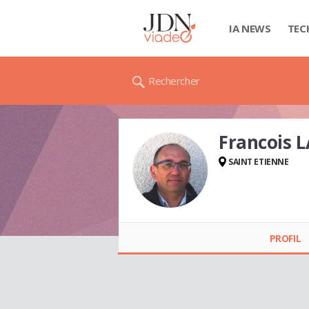
IA NEWS
TEC
Rechercher
Francois 
SAINT ETIENNE
Francois LAVAL
PROFIL