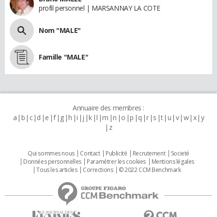
profil personnel | MARSANNAY LA COTE
Nom "MALE"
Famille "MALE"
Annuaire des membres :
a
b
c
d
e
f
g
h
i
j
k
l
m
n
o
p
q
r
s
t
u
v
w
x
y
z
Qui sommes nous
Contact
Publicité
Recrutement
Societé
Données personnelles
Paramétrer les cookies
Mentions légales
Tous les articles
Corrections
© 2022 CCM Benchmark