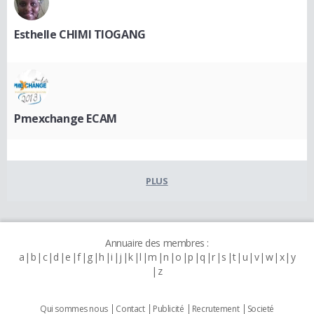
Esthelle CHIMI TIOGANG
Pmexchange ECAM
PLUS
Annuaire des membres :
a
b
c
d
e
f
g
h
i
j
k
l
m
n
o
p
q
r
s
t
u
v
w
x
y
z
Qui sommes nous
Contact
Publicité
Recrutement
Societé