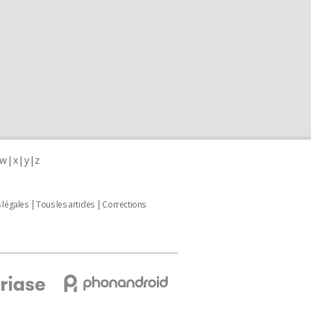
w
x
y
z
 légales
Tous les articles
Corrections