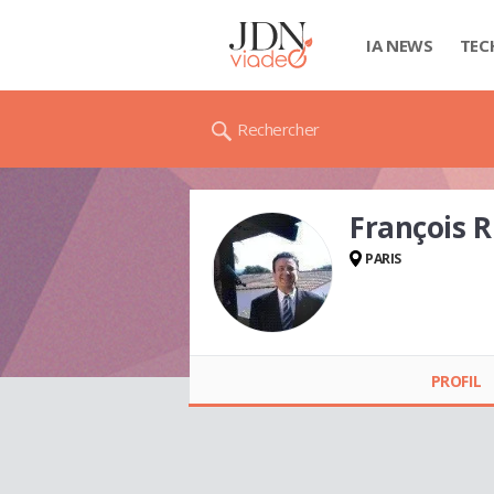
IA NEWS
TEC
Rechercher
François 
PARIS
François RICAUD
PROFIL