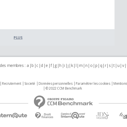
PLUS
 des membres :
a
b
c
d
e
f
g
h
i
j
k
l
m
n
o
p
q
r
s
t
u
v
Recrutement
Societé
Données personnelles
Paramétrer les cookies
Mentions
© 2022 CCM Benchmark