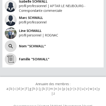
Isabelle SCHWALL
profil professionnel | APTAR LE NEUBOURG -
Correspondante commerciale
Marc SCHWALL
profil professionnel
Line SCHWALL
profil personnel | ROGNAC
Nom "SCHWALL"
Famille "SCHWALL"
Annuaire des membres :
a
b
c
d
e
f
g
h
i
j
k
l
m
n
o
p
q
r
s
t
u
v
w
x
y
z