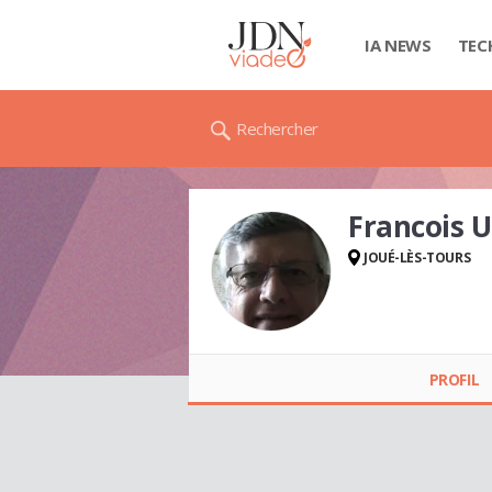
IA NEWS
TEC
Rechercher
Francois 
JOUÉ-LÈS-TOURS
Francois UTEZA
PROFIL