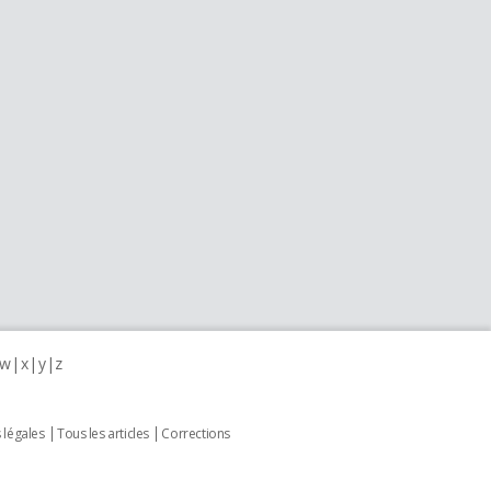
w
x
y
z
 légales
Tous les articles
Corrections