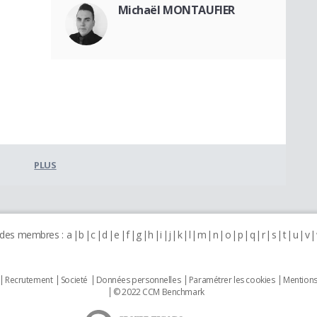
Michaël MONTAUFIER
PLUS
 des membres :
a
b
c
d
e
f
g
h
i
j
k
l
m
n
o
p
q
r
s
t
u
v
Recrutement
Societé
Données personnelles
Paramétrer les cookies
Mentions
© 2022 CCM Benchmark