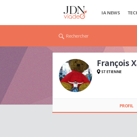
IA NEWS
TEC
Rechercher
François 
ST ETIENNE
François Xavier
MONTCH
PROFIL