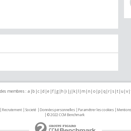
 des membres :
a
b
c
d
e
f
g
h
i
j
k
l
m
n
o
p
q
r
s
t
u
v
Recrutement
Societé
Données personnelles
Paramétrer les cookies
Mentions
© 2022 CCM Benchmark