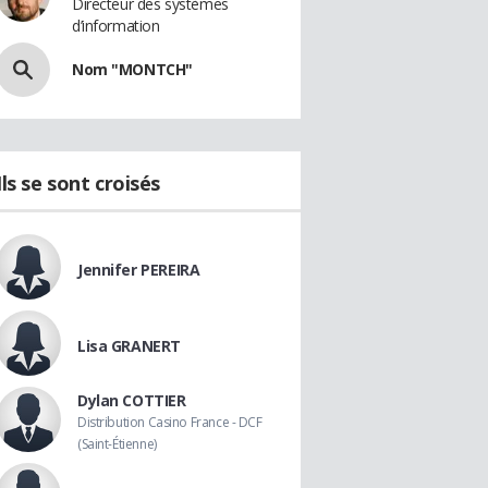
Directeur des systèmes
d’information
Nom "MONTCH"
Ils se sont croisés
Jennifer PEREIRA
Lisa GRANERT
Dylan COTTIER
Distribution Casino France - DCF
(Saint-Étienne)