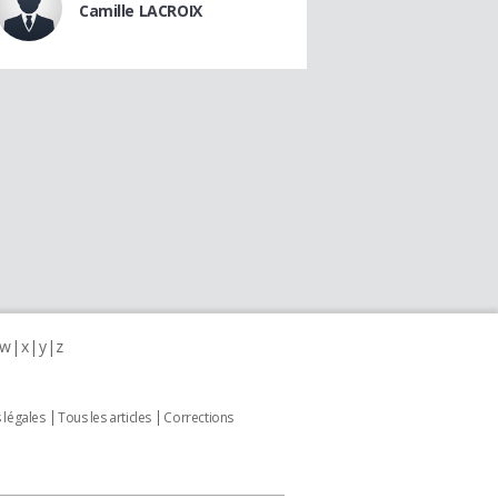
Camille LACROIX
w
x
y
z
 légales
Tous les articles
Corrections