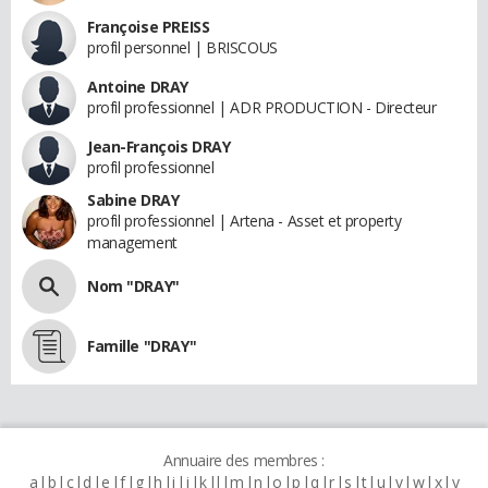
Françoise PREISS
profil personnel | BRISCOUS
Antoine DRAY
profil professionnel | ADR PRODUCTION - Directeur
Jean-François DRAY
profil professionnel
Sabine DRAY
profil professionnel | Artena - Asset et property
management
Nom "DRAY"
Famille "DRAY"
Annuaire des membres :
a
b
c
d
e
f
g
h
i
j
k
l
m
n
o
p
q
r
s
t
u
v
w
x
y