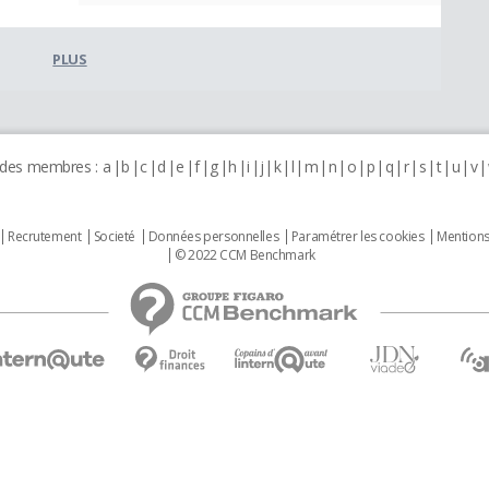
PLUS
 des membres :
a
b
c
d
e
f
g
h
i
j
k
l
m
n
o
p
q
r
s
t
u
v
Recrutement
Societé
Données personnelles
Paramétrer les cookies
Mentions
© 2022 CCM Benchmark