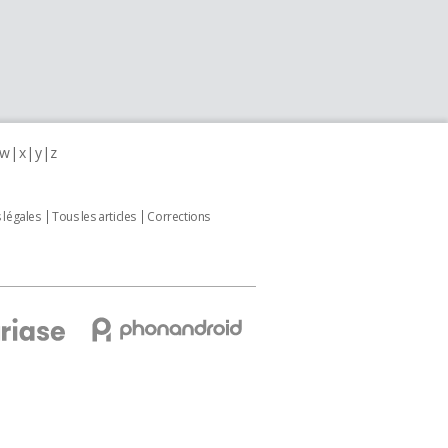
w
x
y
z
 légales
Tous les articles
Corrections