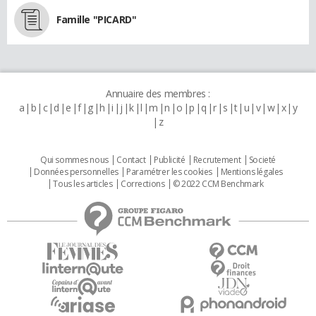
Famille "PICARD"
Annuaire des membres :
a
b
c
d
e
f
g
h
i
j
k
l
m
n
o
p
q
r
s
t
u
v
w
x
y
z
Qui sommes nous
Contact
Publicité
Recrutement
Societé
Données personnelles
Paramétrer les cookies
Mentions légales
Tous les articles
Corrections
© 2022 CCM Benchmark