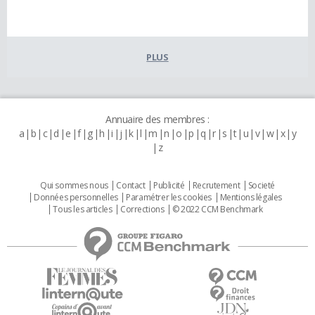
PLUS
Annuaire des membres :
a
b
c
d
e
f
g
h
i
j
k
l
m
n
o
p
q
r
s
t
u
v
w
x
y
z
Qui sommes nous
Contact
Publicité
Recrutement
Societé
Données personnelles
Paramétrer les cookies
Mentions légales
Tous les articles
Corrections
© 2022 CCM Benchmark