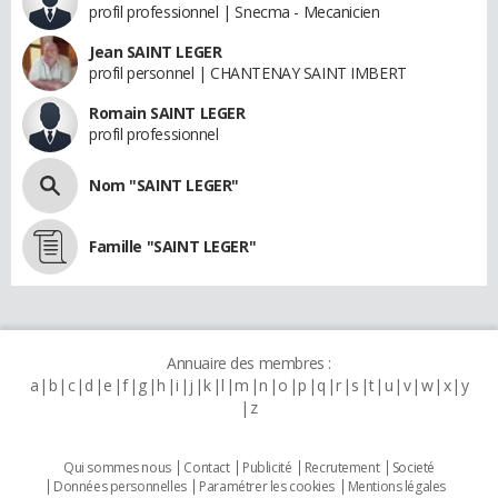
profil professionnel | Snecma - Mecanicien
Jean SAINT LEGER
profil personnel | CHANTENAY SAINT IMBERT
Romain SAINT LEGER
profil professionnel
Nom "SAINT LEGER"
Famille "SAINT LEGER"
Annuaire des membres :
a
b
c
d
e
f
g
h
i
j
k
l
m
n
o
p
q
r
s
t
u
v
w
x
y
z
Qui sommes nous
Contact
Publicité
Recrutement
Societé
Données personnelles
Paramétrer les cookies
Mentions légales