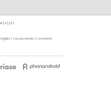
w
x
y
z
 légales
Tous les articles
Corrections