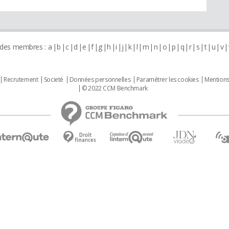
 des membres :
a
b
c
d
e
f
g
h
i
j
k
l
m
n
o
p
q
r
s
t
u
v
Recrutement
Societé
Données personnelles
Paramétrer les cookies
Mentions
© 2022 CCM Benchmark