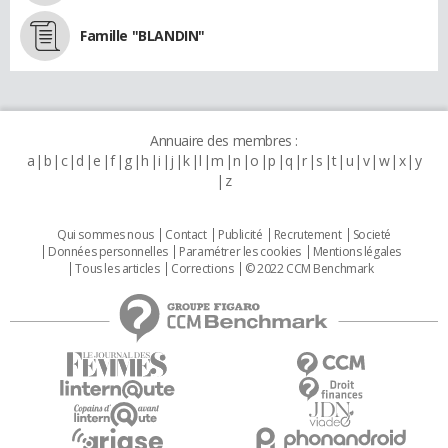
Famille "BLANDIN"
Annuaire des membres :
a
b
c
d
e
f
g
h
i
j
k
l
m
n
o
p
q
r
s
t
u
v
w
x
y
z
Qui sommes nous
Contact
Publicité
Recrutement
Societé
Données personnelles
Paramétrer les cookies
Mentions légales
Tous les articles
Corrections
© 2022 CCM Benchmark