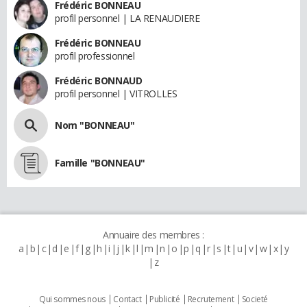
Frédéric BONNEAU
profil personnel | LA RENAUDIERE
Frédéric BONNEAU
profil professionnel
Frédéric BONNAUD
profil personnel | VITROLLES
Nom "BONNEAU"
Famille "BONNEAU"
Annuaire des membres :
a
b
c
d
e
f
g
h
i
j
k
l
m
n
o
p
q
r
s
t
u
v
w
x
y
z
Qui sommes nous
Contact
Publicité
Recrutement
Societé