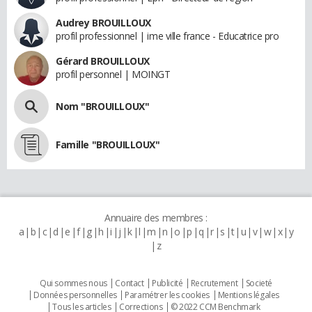
Audrey BROUILLOUX
profil professionnel | ime ville france - Educatrice pro
Gérard BROUILLOUX
profil personnel | MOINGT
Nom "BROUILLOUX"
Famille "BROUILLOUX"
Annuaire des membres :
a
b
c
d
e
f
g
h
i
j
k
l
m
n
o
p
q
r
s
t
u
v
w
x
y
z
Qui sommes nous
Contact
Publicité
Recrutement
Societé
Données personnelles
Paramétrer les cookies
Mentions légales
Tous les articles
Corrections
© 2022 CCM Benchmark