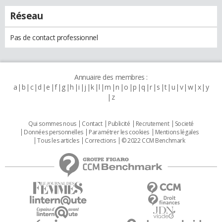
Réseau
Pas de contact professionnel
Annuaire des membres :
a
b
c
d
e
f
g
h
i
j
k
l
m
n
o
p
q
r
s
t
u
v
w
x
y
z
Qui sommes nous
Contact
Publicité
Recrutement
Societé
Données personnelles
Paramétrer les cookies
Mentions légales
Tous les articles
Corrections
© 2022 CCM Benchmark