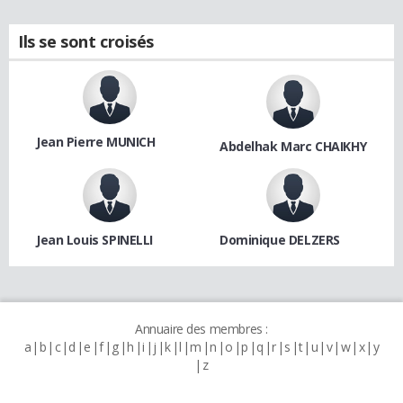
Ils se sont croisés
Jean Pierre MUNICH
Abdelhak Marc CHAIKHY
Jean Louis SPINELLI
Dominique DELZERS
Annuaire des membres :
a
b
c
d
e
f
g
h
i
j
k
l
m
n
o
p
q
r
s
t
u
v
w
x
y
z