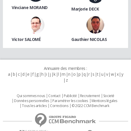
Vinciane MORAND
Marjorie DECK
Victor SALOMÉ
Gauthier NICOLAS
Annuaire des membres :
a
b
c
d
e
f
g
h
i
j
k
l
m
n
o
p
q
r
s
t
u
v
w
x
y
z
Qui sommes nous
Contact
Publicité
Recrutement
Societé
Données personnelles
Paramétrer les cookies
Mentions légales
Tous les articles
Corrections
© 2022 CCM Benchmark