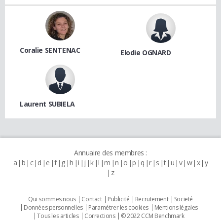
Coralie SENTENAC
Elodie OGNARD
Laurent SUBIELA
Annuaire des membres :
a
b
c
d
e
f
g
h
i
j
k
l
m
n
o
p
q
r
s
t
u
v
w
x
y
z
Qui sommes nous
Contact
Publicité
Recrutement
Societé
Données personnelles
Paramétrer les cookies
Mentions légales
Tous les articles
Corrections
© 2022 CCM Benchmark