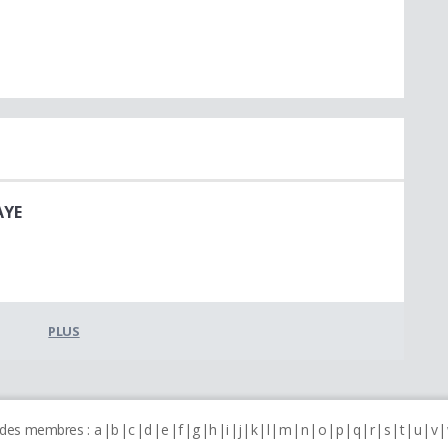
AYE
PLUS
 des membres :
a
b
c
d
e
f
g
h
i
j
k
l
m
n
o
p
q
r
s
t
u
v