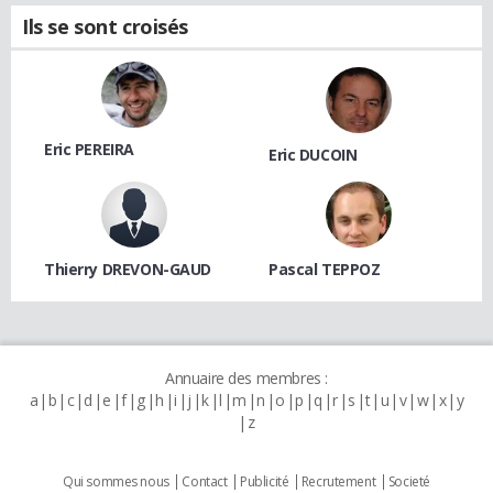
Ils se sont croisés
Eric PEREIRA
Eric DUCOIN
Thierry DREVON-GAUD
Pascal TEPPOZ
Annuaire des membres :
a
b
c
d
e
f
g
h
i
j
k
l
m
n
o
p
q
r
s
t
u
v
w
x
y
z
Qui sommes nous
Contact
Publicité
Recrutement
Societé