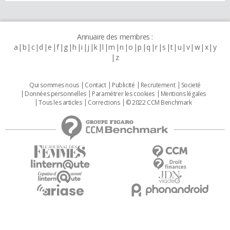
Annuaire des membres :
a
b
c
d
e
f
g
h
i
j
k
l
m
n
o
p
q
r
s
t
u
v
w
x
y
z
Qui sommes nous
Contact
Publicité
Recrutement
Societé
Données personnelles
Paramétrer les cookies
Mentions légales
Tous les articles
Corrections
© 2022 CCM Benchmark