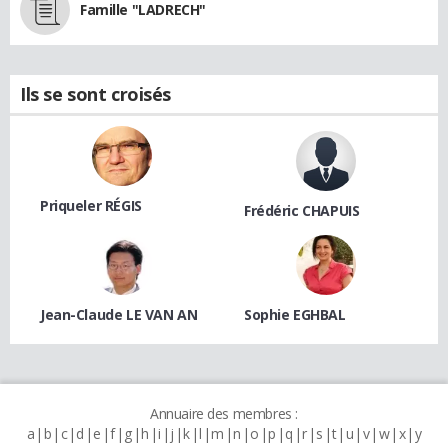
Famille "LADRECH"
Ils se sont croisés
Priqueler RÉGIS
Frédéric CHAPUIS
Jean-Claude LE VAN AN
Sophie EGHBAL
Annuaire des membres :
a
b
c
d
e
f
g
h
i
j
k
l
m
n
o
p
q
r
s
t
u
v
w
x
y