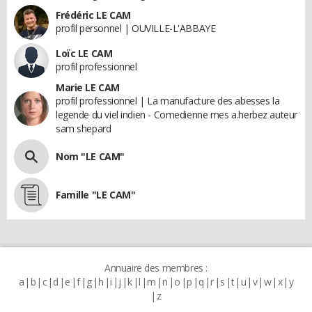
Frédéric LE CAM
profil personnel | OUVILLE-L'ABBAYE
Loïc LE CAM
profil professionnel
Marie LE CAM
profil professionnel | La manufacture des abesses la
legende du viel indien - Comedienne mes a.herbez auteur
sam shepard
Nom "LE CAM"
Famille "LE CAM"
Annuaire des membres :
a
b
c
d
e
f
g
h
i
j
k
l
m
n
o
p
q
r
s
t
u
v
w
x
y
z