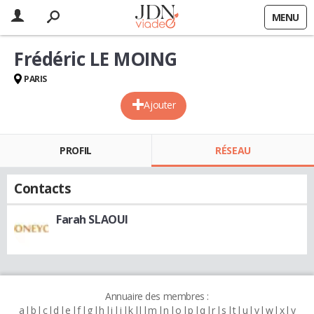
MENU
Frédéric LE MOING
PARIS
Ajouter
PROFIL
RÉSEAU
Contacts
Farah SLAOUI
Annuaire des membres :
a
b
c
d
e
f
g
h
i
j
k
l
m
n
o
p
q
r
s
t
u
v
w
x
y