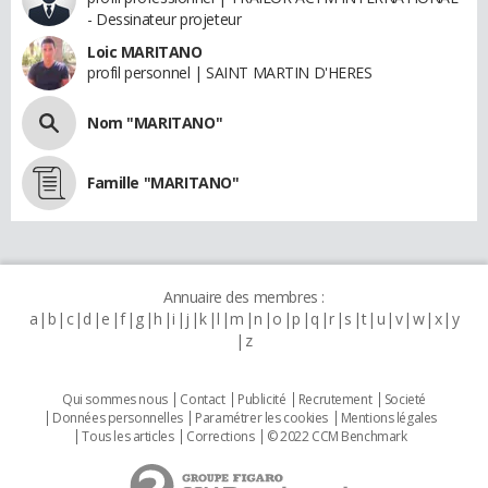
- Dessinateur projeteur
Loic MARITANO
profil personnel | SAINT MARTIN D'HERES
Nom "MARITANO"
Famille "MARITANO"
Annuaire des membres :
a
b
c
d
e
f
g
h
i
j
k
l
m
n
o
p
q
r
s
t
u
v
w
x
y
z
Qui sommes nous
Contact
Publicité
Recrutement
Societé
Données personnelles
Paramétrer les cookies
Mentions légales
Tous les articles
Corrections
© 2022 CCM Benchmark