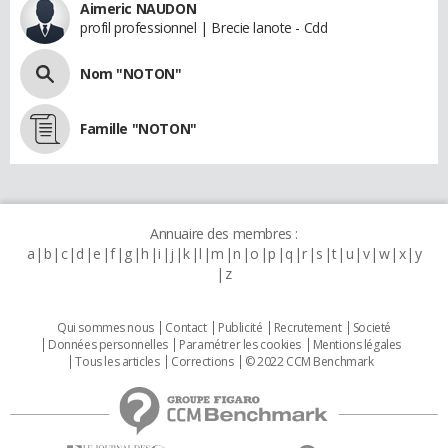
Aimeric NAUDON
profil professionnel | Brecie lanote - Cdd
Nom "NOTON"
Famille "NOTON"
Annuaire des membres :
a
b
c
d
e
f
g
h
i
j
k
l
m
n
o
p
q
r
s
t
u
v
w
x
y
z
Qui sommes nous
Contact
Publicité
Recrutement
Societé
Données personnelles
Paramétrer les cookies
Mentions légales
Tous les articles
Corrections
© 2022 CCM Benchmark