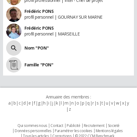
profil professionnel | Intel - Chef de projet
Frédéric PONS
profil personnel | GOURNAY SUR MARNE
Frédéric PONS
profil personnel | MARSEILLE
Nom "PON"
Famille "PON"
Annuaire des membres :
a
b
c
d
e
f
g
h
i
j
k
l
m
n
o
p
q
r
s
t
u
v
w
x
y
z
Qui sommes nous
Contact
Publicité
Recrutement
Societé
Données personnelles
Paramétrer les cookies
Mentions légales
Tous les articles
Corrections
© 2022 CCM Benchmark