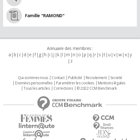
Famille "RAMOND"
Annuaire des membres :
a
b
c
d
e
f
g
h
i
j
k
l
m
n
o
p
q
r
s
t
u
v
w
x
y
z
Qui sommes nous
Contact
Publicité
Recrutement
Societé
Données personnelles
Paramétrer les cookies
Mentions légales
Tous les articles
Corrections
© 2022 CCM Benchmark