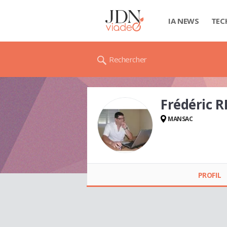
IA NEWS
TEC
Rechercher
Frédéric R
MANSAC
Frédéric RIBEIRO
PROFIL