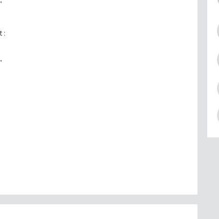
"
 :
"