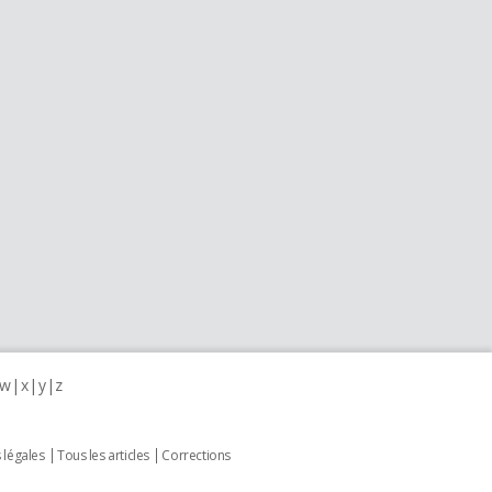
w
x
y
z
 légales
Tous les articles
Corrections