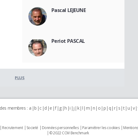
Pascal LEJEUNE
Periot PASCAL
PLUS
 des membres :
a
b
c
d
e
f
g
h
i
j
k
l
m
n
o
p
q
r
s
t
u
v
Recrutement
Societé
Données personnelles
Paramétrer les cookies
Mentions
© 2022 CCM Benchmark