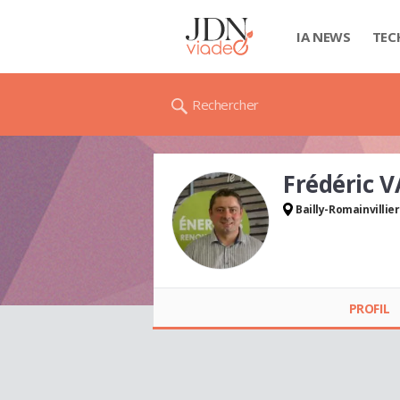
IA NEWS
TEC
Rechercher
Frédéric 
Bailly-Romainvillie
Frédéric VALENTE
PROFIL