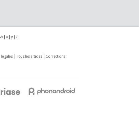
w
x
y
z
 légales
Tous les articles
Corrections