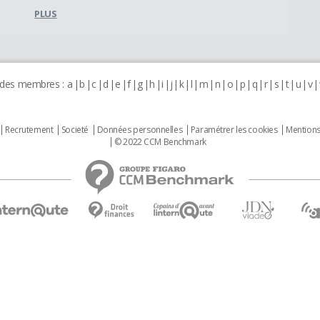
PLUS
 des membres :
a
b
c
d
e
f
g
h
i
j
k
l
m
n
o
p
q
r
s
t
u
v
Recrutement
Societé
Données personnelles
Paramétrer les cookies
Mentions
© 2022 CCM Benchmark