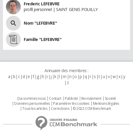
Frederic LEFEBVRE
profil personnel | SAINT GENIS POUILLY
Nom "LEFEBVRE"
Famille "LEFEBVRE"
Annuaire des membres :
a
b
c
d
e
f
g
h
i
j
k
l
m
n
o
p
q
r
s
t
u
v
w
x
y
z
Qui sommes nous
Contact
Publicité
Recrutement
Societé
Données personnelles
Paramétrer les cookies
Mentions légales
Tous les articles
Corrections
© 2022 CCM Benchmark