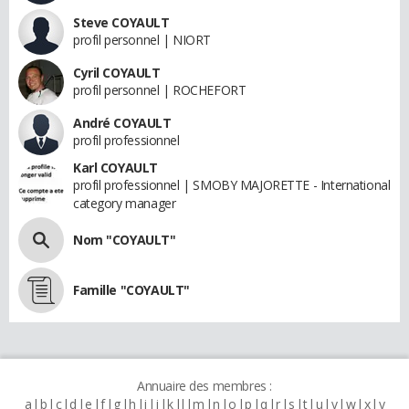
Steve COYAULT
profil personnel | NIORT
Cyril COYAULT
profil personnel | ROCHEFORT
André COYAULT
profil professionnel
Karl COYAULT
profil professionnel | SMOBY MAJORETTE - International
category manager
Nom "COYAULT"
Famille "COYAULT"
Annuaire des membres :
a
b
c
d
e
f
g
h
i
j
k
l
m
n
o
p
q
r
s
t
u
v
w
x
y