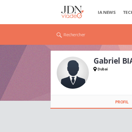
IA NEWS
TEC
Rechercher
Gabriel B
Dubai
Gabriel BIAN
PROFIL