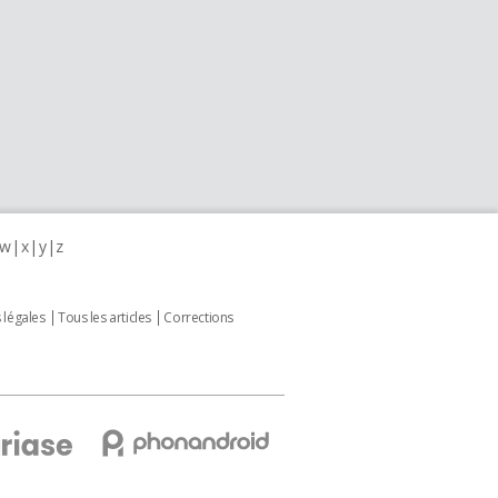
w
x
y
z
 légales
Tous les articles
Corrections