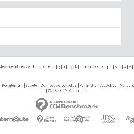
 des membres :
a
b
c
d
e
f
g
h
i
j
k
l
m
n
o
p
q
r
s
t
u
v
Recrutement
Societé
Données personnelles
Paramétrer les cookies
Mentions
© 2022 CCM Benchmark