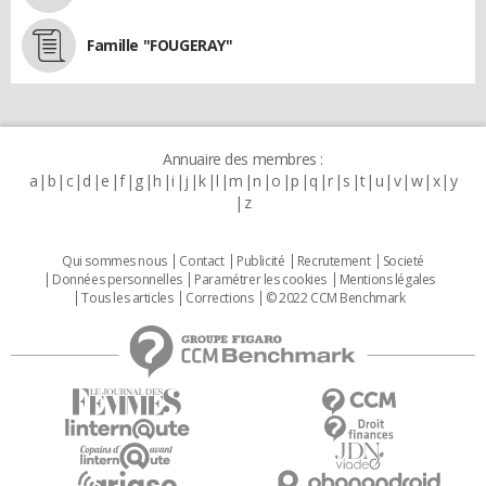
Famille "FOUGERAY"
Annuaire des membres :
a
b
c
d
e
f
g
h
i
j
k
l
m
n
o
p
q
r
s
t
u
v
w
x
y
z
Qui sommes nous
Contact
Publicité
Recrutement
Societé
Données personnelles
Paramétrer les cookies
Mentions légales
Tous les articles
Corrections
© 2022 CCM Benchmark