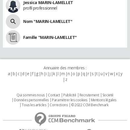
Jessica MARIN-LAMELLET
profil professionnel
Nom "MARIN-LAMELLET"
Famille "MARIN-LAMELLET"
Annuaire des membres :
a
b
c
d
e
f
g
h
i
j
k
l
m
n
o
p
q
r
s
t
u
v
w
x
y
z
Qui sommes nous
Contact
Publicité
Recrutement
Societé
Données personnelles
Paramétrer les cookies
Mentions légales
Tous les articles
Corrections
© 2022 CCM Benchmark