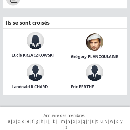
Ils se sont croisés
Lucie KRZACZKOWSKI
Grégory PLANCOULAINE
Landoald RICHARD
Eric BERTHE
Annuaire des membres :
a
b
c
d
e
f
g
h
i
j
k
l
m
n
o
p
q
r
s
t
u
v
w
x
y
z