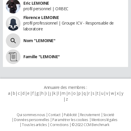
Eric LEMOINE
profil personnel | ORBEC
Florence LEMOINE
profil professionnel | Groupe ICV - Responsable de
laboratoire
Nom "LEMOINE"
Famille "LEMOINE"
Annuaire des membres :
a
b
c
d
e
f
g
h
i
j
k
l
m
n
o
p
q
r
s
t
u
v
w
x
y
z
Qui sommes nous
Contact
Publicité
Recrutement
Societé
Données personnelles
Paramétrer les cookies
Mentions légales
Tous les articles
Corrections
© 2022 CCM Benchmark