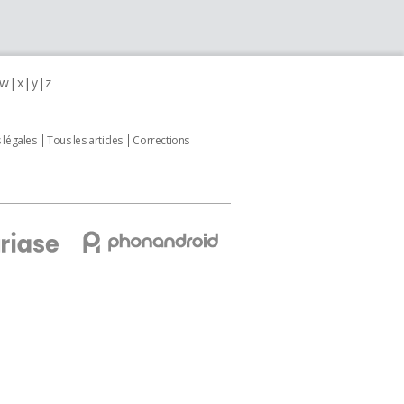
w
x
y
z
 légales
Tous les articles
Corrections