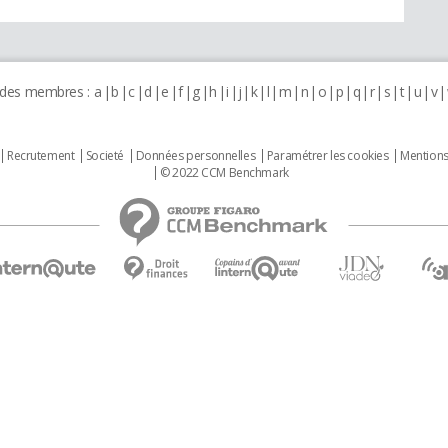
 des membres :
a
b
c
d
e
f
g
h
i
j
k
l
m
n
o
p
q
r
s
t
u
v
Recrutement
Societé
Données personnelles
Paramétrer les cookies
Mentions
© 2022 CCM Benchmark