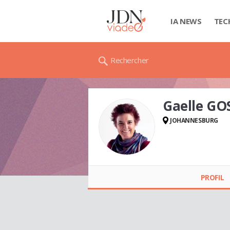
IA NEWS
TEC
Rechercher
Gaelle GO
JOHANNESBURG
Gaelle GOSSELIN
(GAELLE GOSSELIN)
PROFIL