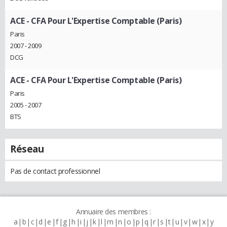
ACE - CFA Pour L'Expertise Comptable (Paris)
Paris
2007 - 2009
DCG
ACE - CFA Pour L'Expertise Comptable (Paris)
Paris
2005 - 2007
BTS
Réseau
Pas de contact professionnel
Annuaire des membres :
a
b
c
d
e
f
g
h
i
j
k
l
m
n
o
p
q
r
s
t
u
v
w
x
y