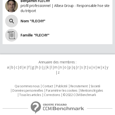
Benjamin FLECHY
profil professionnel | Albea Group - Responsable hse site
du tréport
Nom "FLECHY"
Famille "FLECHY"
Annuaire des membres :
a
b
c
d
e
f
g
h
i
j
k
l
m
n
o
p
q
r
s
t
u
v
w
x
y
z
Qui sommes nous
Contact
Publicité
Recrutement
Societé
Données personnelles
Paramétrer les cookies
Mentions légales
Tous les articles
Corrections
© 2022 CCM Benchmark