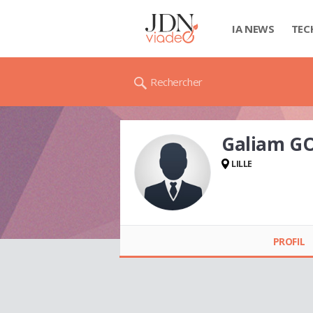
IA NEWS
TEC
Rechercher
Galiam G
LILLE
Galiam GOULOIS
PROFIL