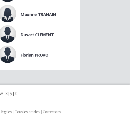
Maurine TRANAIN
Dusart CLEMENT
Florian PROVO
w
x
y
z
 légales
Tous les articles
Corrections