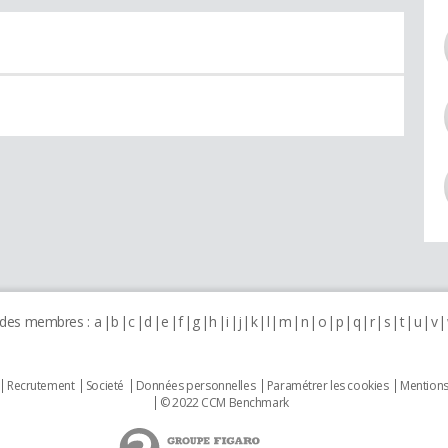
 des membres :
a
b
c
d
e
f
g
h
i
j
k
l
m
n
o
p
q
r
s
t
u
v
Recrutement
Societé
Données personnelles
Paramétrer les cookies
Mentions
© 2022 CCM Benchmark