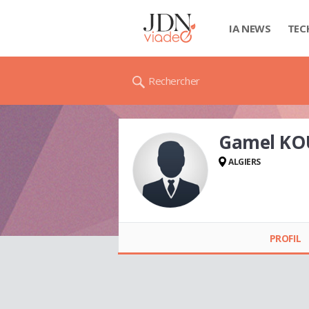
IA NEWS
TEC
Rechercher
Gamel K
ALGIERS
Gamel KOUKOU
PROFIL